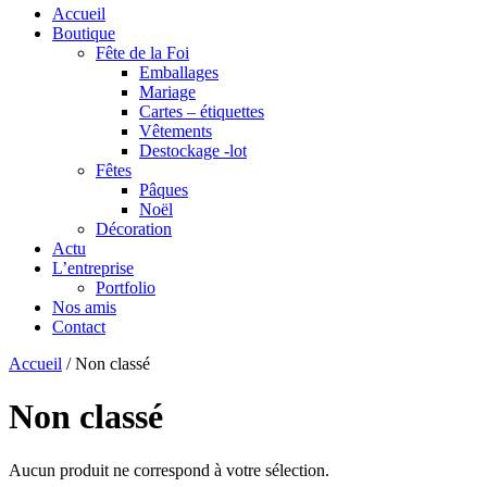
Accueil
Boutique
Fête de la Foi
Emballages
Mariage
Cartes – étiquettes
Vêtements
Destockage -lot
Fêtes
Pâques
Noël
Décoration
Actu
L’entreprise
Portfolio
Nos amis
Contact
Accueil
/ Non classé
Non classé
Aucun produit ne correspond à votre sélection.