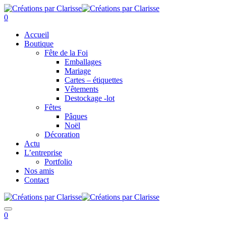
0
Accueil
Boutique
Fête de la Foi
Emballages
Mariage
Cartes – étiquettes
Vêtements
Destockage -lot
Fêtes
Pâques
Noël
Décoration
Actu
L’entreprise
Portfolio
Nos amis
Contact
0