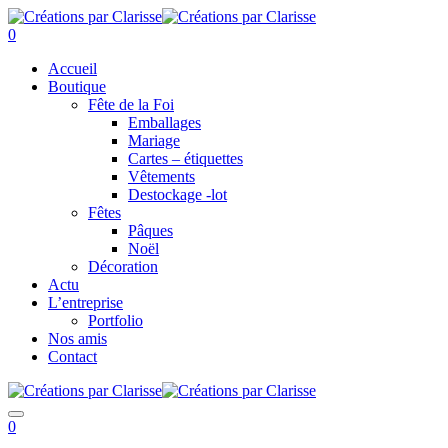
0
Accueil
Boutique
Fête de la Foi
Emballages
Mariage
Cartes – étiquettes
Vêtements
Destockage -lot
Fêtes
Pâques
Noël
Décoration
Actu
L’entreprise
Portfolio
Nos amis
Contact
0