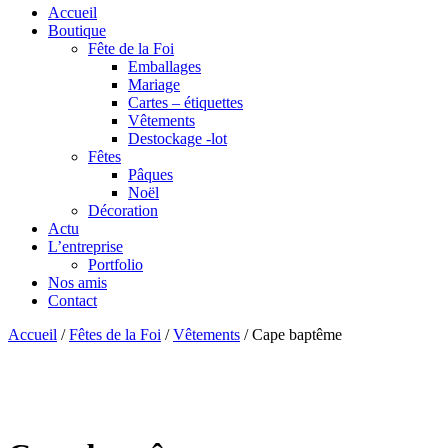
Accueil
Boutique
Fête de la Foi
Emballages
Mariage
Cartes – étiquettes
Vêtements
Destockage -lot
Fêtes
Pâques
Noël
Décoration
Actu
L’entreprise
Portfolio
Nos amis
Contact
Accueil
/
Fêtes de la Foi
/
Vêtements
/ Cape baptême