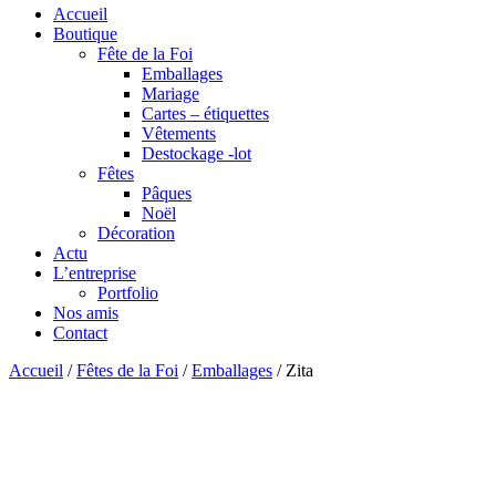
Accueil
Boutique
Fête de la Foi
Emballages
Mariage
Cartes – étiquettes
Vêtements
Destockage -lot
Fêtes
Pâques
Noël
Décoration
Actu
L’entreprise
Portfolio
Nos amis
Contact
Accueil
/
Fêtes de la Foi
/
Emballages
/ Zita