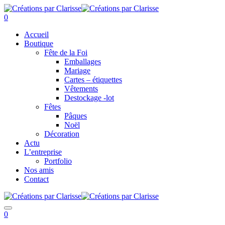
0
Accueil
Boutique
Fête de la Foi
Emballages
Mariage
Cartes – étiquettes
Vêtements
Destockage -lot
Fêtes
Pâques
Noël
Décoration
Actu
L’entreprise
Portfolio
Nos amis
Contact
0