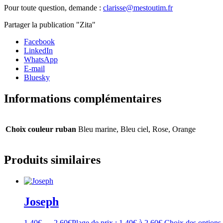
Pour toute question, demande :
clarisse@mestoutim.fr
Partager la publication "Zita"
Facebook
LinkedIn
WhatsApp
E-mail
Bluesky
Informations complémentaires
Choix couleur ruban
Bleu marine, Bleu ciel, Rose, Orange
Produits similaires
Joseph
1,40
€
–
2,60
€
Plage de prix : 1,40€ à 2,60€
Choix des options