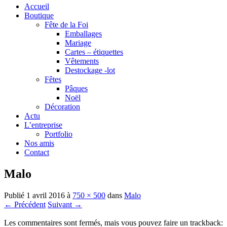
Accueil
Boutique
Fête de la Foi
Emballages
Mariage
Cartes – étiquettes
Vêtements
Destockage -lot
Fêtes
Pâques
Noël
Décoration
Actu
L’entreprise
Portfolio
Nos amis
Contact
Malo
Publié
1 avril 2016
à
750 × 500
dans
Malo
← Précédent
Suivant →
Les commentaires sont fermés, mais vous pouvez faire un trackback: