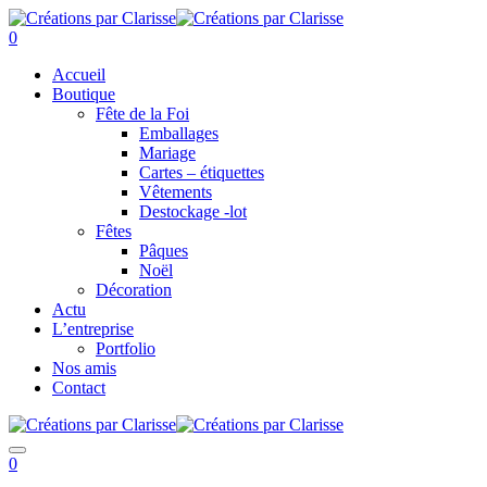
0
Accueil
Boutique
Fête de la Foi
Emballages
Mariage
Cartes – étiquettes
Vêtements
Destockage -lot
Fêtes
Pâques
Noël
Décoration
Actu
L’entreprise
Portfolio
Nos amis
Contact
0