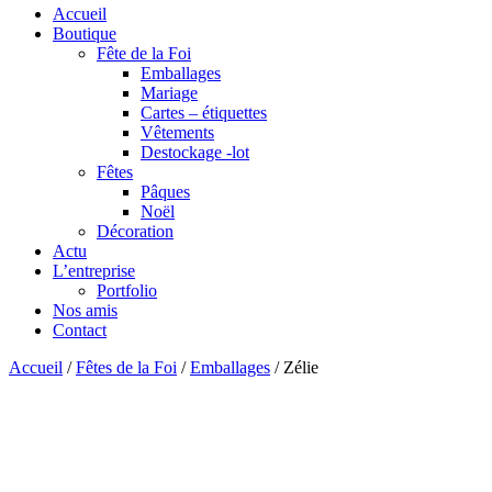
Accueil
Boutique
Fête de la Foi
Emballages
Mariage
Cartes – étiquettes
Vêtements
Destockage -lot
Fêtes
Pâques
Noël
Décoration
Actu
L’entreprise
Portfolio
Nos amis
Contact
Accueil
/
Fêtes de la Foi
/
Emballages
/ Zélie